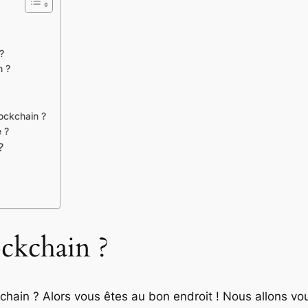
?
n ?
lockchain ?
 ?
?
ockchain ?
chain ? Alors vous êtes au bon endroit ! Nous allons vou